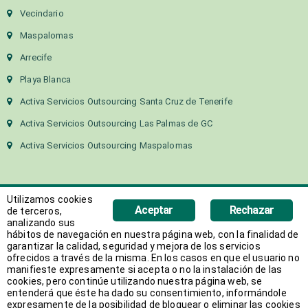
Vecindario
Maspalomas
Arrecife
Playa Blanca
Activa Servicios Outsourcing Santa Cruz de Tenerife
Activa Servicios Outsourcing Las Palmas de GC
Activa Servicios Outsourcing Maspalomas
Utilizamos cookies
Aceptar
Rechazar
de terceros,
analizando sus
hábitos de navegación en nuestra página web, con la finalidad de
Copyright 2018 Activa Canarias | Todos los derechos
garantizar la calidad, seguridad y mejora de los servicios
ofrecidos a través de la misma. En los casos en que el usuario no
reservados
manifieste expresamente si acepta o no la instalación de las
Web desarrollada por
AVANT
cookies, pero continúe utilizando nuestra página web, se
entenderá que éste ha dado su consentimiento, informándole
expresamente de la posibilidad de bloquear o eliminar las cookies