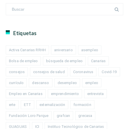
Etiquetas
Activa Canarias RRHH
aniversario
asempleo
Bolsa de empleo
búsqueda de empleo
Canarias
consejos
consejos de salud
Coronavirus
Covid-19
currículo
descanso
desempleo
empleo
Empleo en Canarias
emprendimiento
entrevista
erte
ETT
externalización
formación
Fundación Loro Parque
grafcan
grecasa
GUAGUAS
ICI
Instituo Tecnológico de Canarias