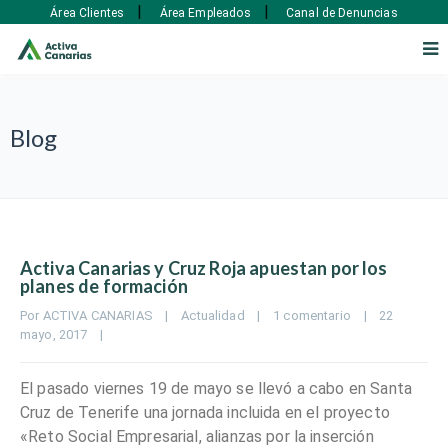
|
|
Área Clientes
Área Empleados
Canal de Denuncias
Blog
Activa Canarias y Cruz Roja apuestan por los
planes de formación
Por 
ACTIVA CANARIAS
|
Actualidad
|
1 comentario
|
22 
mayo, 2017    
|
El pasado viernes 19 de mayo se llevó a cabo en Santa
Cruz de Tenerife una jornada incluida en el proyecto
«Reto Social Empresarial, alianzas por la inserción