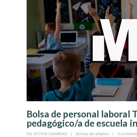
Bolsa de personal laboral 
pedagógico/a de escuela in
Por 
ACTIVA CANARIAS
|
Bolsas de empleo
|
0 comenta