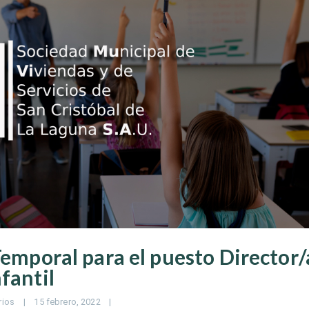
Temporal para el puesto Director/
fantil
rios
|
15 febrero, 2022    
|