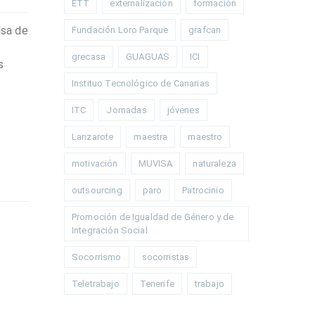
ETT
externalización
formación
lsa de
Fundación Loro Parque
grafcan
grecasa
GUAGUAS
ICI
s
Instituo Tecnológico de Canarias
ITC
Jornadas
jóvenes
Lanzarote
maestra
maestro
motivación
MUVISA
naturaleza
outsourcing
paro
Patrocinio
Promoción de Igualdad de Género y de
Integración Social
Socorrismo
socorristas
Teletrabajo
Tenerife
trabajo