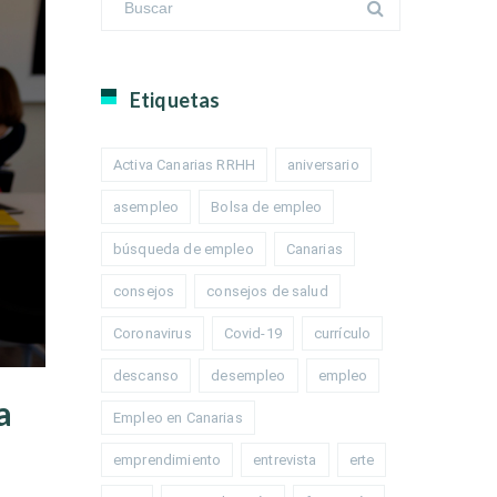
Etiquetas
Activa Canarias RRHH
aniversario
asempleo
Bolsa de empleo
búsqueda de empleo
Canarias
consejos
consejos de salud
Coronavirus
Covid-19
currículo
descanso
desempleo
empleo
a
Empleo en Canarias
emprendimiento
entrevista
erte