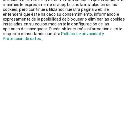
manifieste expresamente si acepta o no la instalación de las
septiembre 2018
(2)
cookies, pero continúe utilizando nuestra página web, se
entenderá que éste ha dado su consentimiento, informándole
expresamente de la posibilidad de bloquear o eliminar las cookies
agosto 2018
(1)
instaladas en su equipo mediante la configuración de las
opciones del navegador. Puede obtener más información a este
respecto consultando nuestra
Política de privacidad y
junio 2018
(1)
Protección de datos
.
mayo 2018
(1)
abril 2018
(1)
marzo 2018
(2)
febrero 2018
(3)
enero 2018
(2)
diciembre 2017
(1)