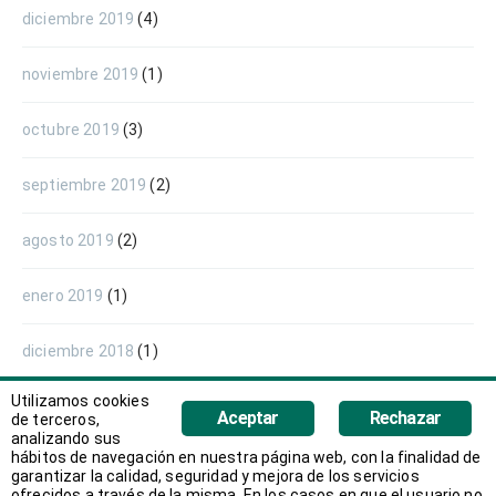
diciembre 2019
(4)
noviembre 2019
(1)
octubre 2019
(3)
septiembre 2019
(2)
agosto 2019
(2)
enero 2019
(1)
diciembre 2018
(1)
Utilizamos cookies
noviembre 2018
(3)
Aceptar
Rechazar
de terceros,
analizando sus
hábitos de navegación en nuestra página web, con la finalidad de
octubre 2018
(1)
garantizar la calidad, seguridad y mejora de los servicios
ofrecidos a través de la misma. En los casos en que el usuario no