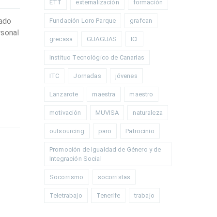
ETT
externalización
formación
iado
Fundación Loro Parque
grafcan
rsonal
grecasa
GUAGUAS
ICI
Instituo Tecnológico de Canarias
ITC
Jornadas
jóvenes
Lanzarote
maestra
maestro
motivación
MUVISA
naturaleza
outsourcing
paro
Patrocinio
Promoción de Igualdad de Género y de
Integración Social
Socorrismo
socorristas
Teletrabajo
Tenerife
trabajo