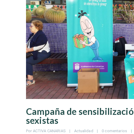
Campaña de sensibilizació
sexistas
Por 
ACTIVA CANARIAS
|
Actualidad
|
0 comentarios
|