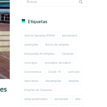
Etiquetas
Activa Canarias RRHH
aniversario
asempleo
Bolsa de empleo
búsqueda de empleo
Canarias
consejos
consejos de salud
Coronavirus
Covid-19
currículo
descanso
desempleo
empleo
tes
Empleo en Canarias
emprendimiento
entrevista
erte