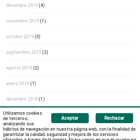
diciembre 2019
(4)
noviembre 2019
(1)
octubre 2019
(3)
septiembre 2019
(2)
agosto 2019
(2)
enero 2019
(1)
diciembre 2018
(1)
Utilizamos cookies
noviembre 2018
(3)
Aceptar
Rechazar
de terceros,
analizando sus
hábitos de navegación en nuestra página web, con la finalidad de
octubre 2018
(1)
garantizar la calidad, seguridad y mejora de los servicios
ofrecidos a través de la misma. En los casos en que el usuario no