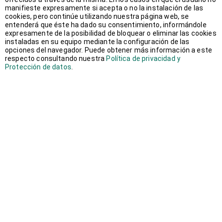
manifieste expresamente si acepta o no la instalación de las
septiembre 2018
(2)
cookies, pero continúe utilizando nuestra página web, se
entenderá que éste ha dado su consentimiento, informándole
expresamente de la posibilidad de bloquear o eliminar las cookies
agosto 2018
(1)
instaladas en su equipo mediante la configuración de las
opciones del navegador. Puede obtener más información a este
respecto consultando nuestra
Política de privacidad y
junio 2018
(1)
Protección de datos
.
mayo 2018
(1)
abril 2018
(1)
marzo 2018
(2)
febrero 2018
(3)
enero 2018
(2)
diciembre 2017
(1)