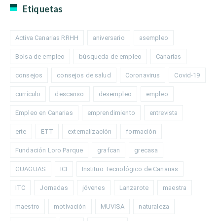
Etiquetas
Activa Canarias RRHH
aniversario
asempleo
Bolsa de empleo
búsqueda de empleo
Canarias
consejos
consejos de salud
Coronavirus
Covid-19
currículo
descanso
desempleo
empleo
Empleo en Canarias
emprendimiento
entrevista
erte
ETT
externalización
formación
Fundación Loro Parque
grafcan
grecasa
GUAGUAS
ICI
Instituo Tecnológico de Canarias
ITC
Jornadas
jóvenes
Lanzarote
maestra
maestro
motivación
MUVISA
naturaleza