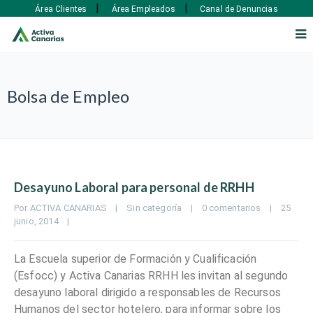
|
|
Área Clientes
Área Empleados
Canal de Denuncias
Bolsa de Empleo
Desayuno Laboral para personal de RRHH
Por 
ACTIVA CANARIAS
|
Sin categoría
|
0 comentarios
|
25 
junio, 2014    
|
La Escuela superior de Formación y Cualificación
(Esfocc) y Activa Canarias RRHH les invitan al segundo
desayuno laboral dirigido a responsables de Recursos
Humanos del sector hotelero, para informar sobre los