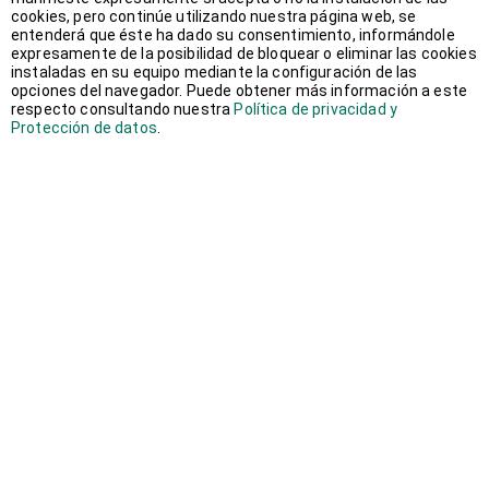
cookies, pero continúe utilizando nuestra página web, se
septiembre 2018
(2)
entenderá que éste ha dado su consentimiento, informándole
expresamente de la posibilidad de bloquear o eliminar las cookies
instaladas en su equipo mediante la configuración de las
agosto 2018
(1)
opciones del navegador. Puede obtener más información a este
respecto consultando nuestra
Política de privacidad y
Protección de datos
.
junio 2018
(1)
mayo 2018
(1)
abril 2018
(1)
marzo 2018
(2)
febrero 2018
(3)
enero 2018
(2)
diciembre 2017
(1)