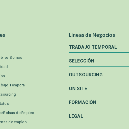
es
Líneas de Negocios
TRABAJO TEMPORAL
iénes Somos
SELECCIÓN
lidad
OUTSOURCING
ios
abajo Temporal
ON SITE
tsourcing
FORMACIÓN
datos
as/Bolsas de Empleo
LEGAL
ertas de empleo