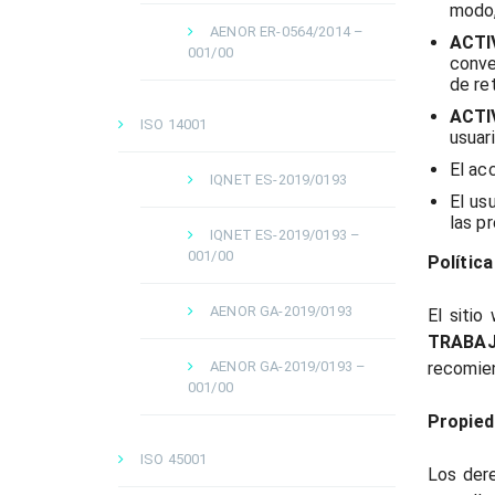
modo,
AENOR ER-0564/2014 –
ACT
001/00
conve
de re
ACTI
ISO 14001
usuar
El ac
IQNET ES-2019/0193
El us
las p
IQNET ES-2019/0193 –
001/00
Política
AENOR GA-2019/0193
El sitio
TRABA
AENOR GA-2019/0193 –
recomien
001/00
Propieda
ISO 45001
Los dere