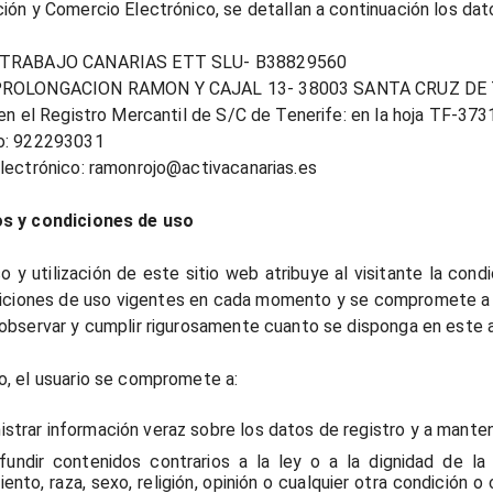
ión y Comercio Electrónico, se detallan a continuación los dat
 TRABAJO CANARIAS ETT SLU- B38829560
PROLONGACION RAMON Y CAJAL 13- 38003 SANTA CRUZ DE
 en el Registro Mercantil de S/C de Tenerife: en la hoja TF-3731
o: 922293031
lectrónico: ramonrojo@activacanarias.es
s y condiciones de uso
o y utilización de este sitio web atribuye al visitante la cond
iciones de uso vigentes en cada momento y se compromete a h
observar y cumplir rigurosamente cuanto se disponga en este a
, el usuario se compromete a:
istrar información veraz sobre los datos de registro y a mante
fundir contenidos contrarios a la ley o a la dignidad de la
iento, raza, sexo, religión, opinión o cualquier otra condición o