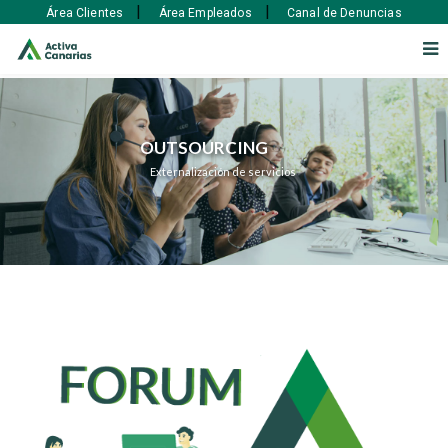
|
|
Área Clientes
Área Empleados
Canal de Denuncias
OUTSOURCING 

Externalización de servicios 
