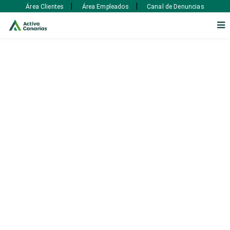
|
|
Área Clientes
Área Empleados
Canal de Denuncias
Outsourcing
Comercial