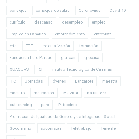
consejos
consejos de salud
Coronavirus
Covid-19
currículo
descanso
desempleo
empleo
Empleo en Canarias
emprendimiento
entrevista
erte
ETT
externalización
formación
Fundación Loro Parque
grafcan
grecasa
GUAGUAS
ICI
Instituo Tecnológico de Canarias
ITC
Jornadas
jóvenes
Lanzarote
maestra
maestro
motivación
MUVISA
naturaleza
outsourcing
paro
Patrocinio
Promoción de Igualdad de Género y de Integración Social
Socorrismo
socorristas
Teletrabajo
Tenerife