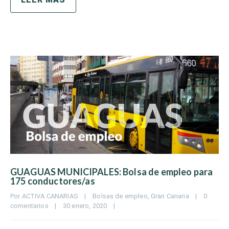
GUAGUAS MUNICIPALES: Bolsa de empleo para
175 conductores/as
Por 
ACTIVA CANARIAS
|
Bolsas de empleo
, 
Gran Canaria
|
0 
comentarios
|
30 enero, 2020    
|