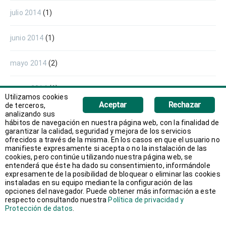
julio 2014
(1)
junio 2014
(1)
mayo 2014
(2)
enero 2014
(1)
Utilizamos cookies
Aceptar
Rechazar
de terceros,
octubre 2013
(1)
analizando sus
hábitos de navegación en nuestra página web, con la finalidad de
garantizar la calidad, seguridad y mejora de los servicios
septiembre 2013
(3)
ofrecidos a través de la misma. En los casos en que el usuario no
manifieste expresamente si acepta o no la instalación de las
cookies, pero continúe utilizando nuestra página web, se
entenderá que éste ha dado su consentimiento, informándole
expresamente de la posibilidad de bloquear o eliminar las cookies
instaladas en su equipo mediante la configuración de las
opciones del navegador. Puede obtener más información a este
respecto consultando nuestra
Política de privacidad y
Protección de datos
.