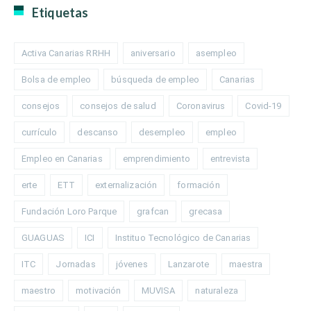
Etiquetas
Activa Canarias RRHH
aniversario
asempleo
Bolsa de empleo
búsqueda de empleo
Canarias
consejos
consejos de salud
Coronavirus
Covid-19
currículo
descanso
desempleo
empleo
Empleo en Canarias
emprendimiento
entrevista
erte
ETT
externalización
formación
Fundación Loro Parque
grafcan
grecasa
GUAGUAS
ICI
Instituo Tecnológico de Canarias
ITC
Jornadas
jóvenes
Lanzarote
maestra
maestro
motivación
MUVISA
naturaleza