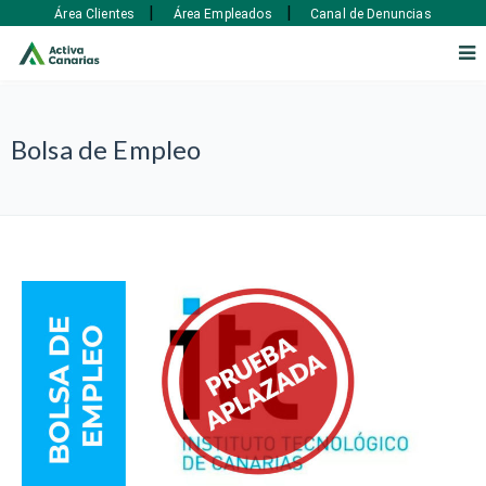
|
|
Área Clientes
Área Empleados
Canal de Denuncias
Bolsa de Empleo