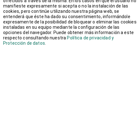
ofrecidos a través de la misma. En los casos en que el usuario no
manifieste expresamente si acepta o no la instalación de las
junio 2016
(1)
cookies, pero continúe utilizando nuestra página web, se
entenderá que éste ha dado su consentimiento, informándole
expresamente de la posibilidad de bloquear o eliminar las cookies
mayo 2016
(3)
instaladas en su equipo mediante la configuración de las
opciones del navegador. Puede obtener más información a este
respecto consultando nuestra
Política de privacidad y
marzo 2016
(1)
Protección de datos
.
febrero 2016
(2)
enero 2016
(2)
diciembre 2015
(2)
agosto 2015
(5)
julio 2015
(3)
octubre 2014
(1)