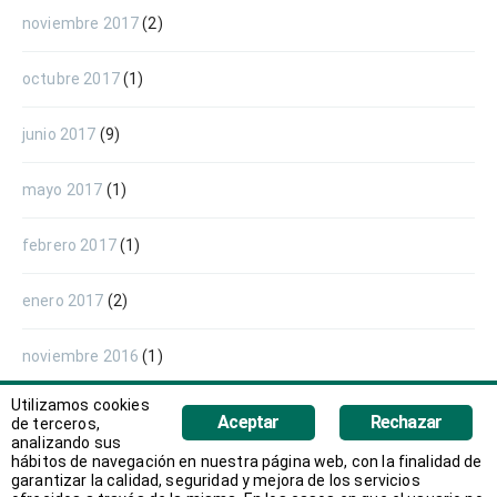
noviembre 2017
(2)
octubre 2017
(1)
junio 2017
(9)
mayo 2017
(1)
febrero 2017
(1)
enero 2017
(2)
noviembre 2016
(1)
Utilizamos cookies
septiembre 2016
(1)
Aceptar
Rechazar
de terceros,
analizando sus
hábitos de navegación en nuestra página web, con la finalidad de
julio 2016
(2)
garantizar la calidad, seguridad y mejora de los servicios