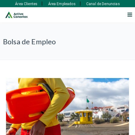
|
|
Área Clientes
Área Empleados
Canal de Denuncias
Bolsa de Empleo