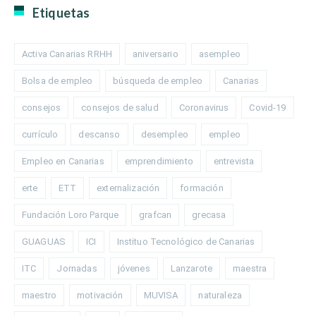
Etiquetas
Activa Canarias RRHH
aniversario
asempleo
Bolsa de empleo
búsqueda de empleo
Canarias
consejos
consejos de salud
Coronavirus
Covid-19
currículo
descanso
desempleo
empleo
Empleo en Canarias
emprendimiento
entrevista
erte
ETT
externalización
formación
Fundación Loro Parque
grafcan
grecasa
GUAGUAS
ICI
Instituo Tecnológico de Canarias
ITC
Jornadas
jóvenes
Lanzarote
maestra
maestro
motivación
MUVISA
naturaleza