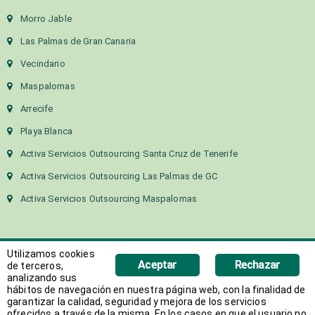
Morro Jable
Las Palmas de Gran Canaria
Vecindario
Maspalomas
Arrecife
Playa Blanca
Activa Servicios Outsourcing Santa Cruz de Tenerife
Activa Servicios Outsourcing Las Palmas de GC
Activa Servicios Outsourcing Maspalomas
Utilizamos cookies
Aceptar
Rechazar
de terceros,
analizando sus
hábitos de navegación en nuestra página web, con la finalidad de
Copyright 2018 Activa Canarias | Todos los derechos
garantizar la calidad, seguridad y mejora de los servicios
ofrecidos a través de la misma. En los casos en que el usuario no