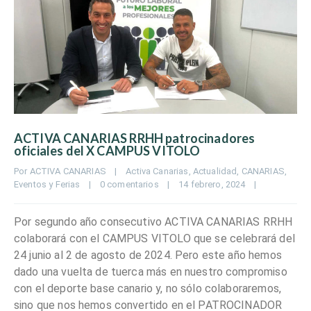
ACTIVA CANARIAS RRHH patrocinadores
oficiales del X CAMPUS VITOLO
Por 
ACTIVA CANARIAS
|
Activa Canarias
, 
Actualidad
, 
CANARIAS
, 
Eventos y Ferias
|
0 comentarios
|
14 febrero, 2024    
|
Por segundo año consecutivo ACTIVA CANARIAS RRHH
colaborará con el CAMPUS VITOLO que se celebrará del
24 junio al 2 de agosto de 2024. Pero este año hemos
dado una vuelta de tuerca más en nuestro compromiso
con el deporte base canario y, no sólo colaboraremos,
sino que nos hemos convertido en el PATROCINADOR