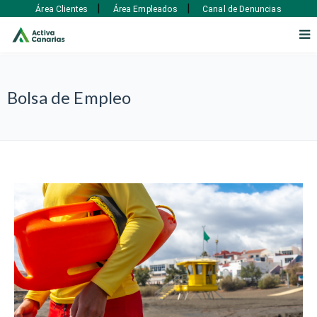
|
|
Área Clientes
Área Empleados
Canal de Denuncias
Bolsa de Empleo