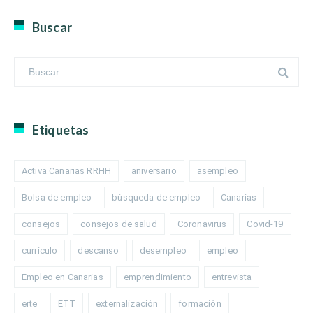
Buscar
Etiquetas
Activa Canarias RRHH
aniversario
asempleo
Bolsa de empleo
búsqueda de empleo
Canarias
consejos
consejos de salud
Coronavirus
Covid-19
currículo
descanso
desempleo
empleo
Empleo en Canarias
emprendimiento
entrevista
erte
ETT
externalización
formación