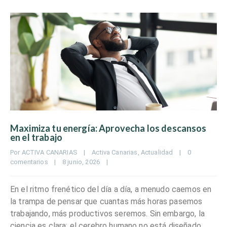
Maximiza tu energía: Aprovecha los descansos
en el trabajo
Por 
ACTIVA CANARIAS
|
Activa Canarias
, 
Actualidad
|
0 
comentarios
|
8 junio, 2026    
|
En el ritmo frenético del día a día, a menudo caemos en
la trampa de pensar que cuantas más horas pasemos
trabajando, más productivos seremos. Sin embargo, la
ciencia es clara: el cerebro humano no está diseñado