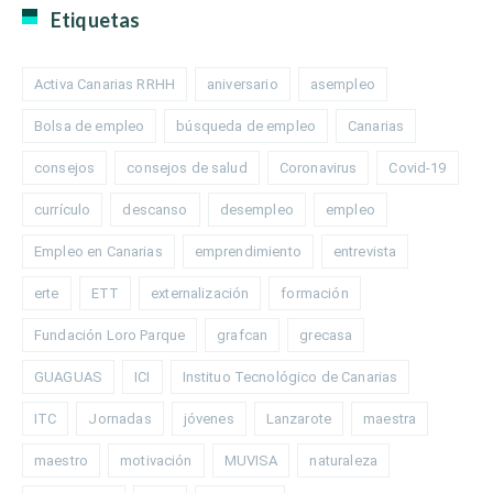
Etiquetas
Activa Canarias RRHH
aniversario
asempleo
Bolsa de empleo
búsqueda de empleo
Canarias
consejos
consejos de salud
Coronavirus
Covid-19
currículo
descanso
desempleo
empleo
Empleo en Canarias
emprendimiento
entrevista
erte
ETT
externalización
formación
Fundación Loro Parque
grafcan
grecasa
GUAGUAS
ICI
Instituo Tecnológico de Canarias
ITC
Jornadas
jóvenes
Lanzarote
maestra
maestro
motivación
MUVISA
naturaleza