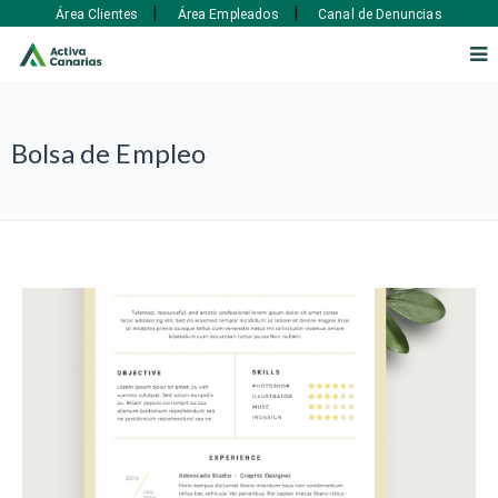
|
|
Área Clientes
Área Empleados
Canal de Denuncias
Bolsa de Empleo