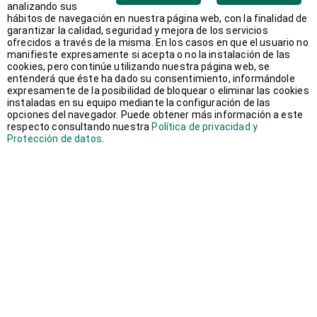
analizando sus
hábitos de navegación en nuestra página web, con la finalidad de
garantizar la calidad, seguridad y mejora de los servicios
ofrecidos a través de la misma. En los casos en que el usuario no
Opciones
manifieste expresamente si acepta o no la instalación de las
cookies, pero continúe utilizando nuestra página web, se
entenderá que éste ha dado su consentimiento, informándole
Activa
expresamente de la posibilidad de bloquear o eliminar las cookies
instaladas en su equipo mediante la configuración de las
Quiénes Somos
opciones del navegador. Puede obtener más información a este
respecto consultando nuestra
Política de privacidad y
Calidad
Protección de datos
.
Servicios
Trabajo Temporal
Outsourcing
Candidatos
Ofertas/Bolsas de Empleo
Ofertas de empleo
Bolsa de Empleo
Blog