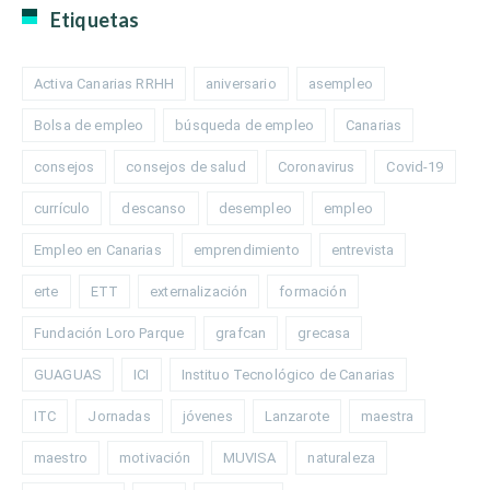
Etiquetas
Activa Canarias RRHH
aniversario
asempleo
Bolsa de empleo
búsqueda de empleo
Canarias
consejos
consejos de salud
Coronavirus
Covid-19
currículo
descanso
desempleo
empleo
Empleo en Canarias
emprendimiento
entrevista
erte
ETT
externalización
formación
Fundación Loro Parque
grafcan
grecasa
GUAGUAS
ICI
Instituo Tecnológico de Canarias
ITC
Jornadas
jóvenes
Lanzarote
maestra
maestro
motivación
MUVISA
naturaleza