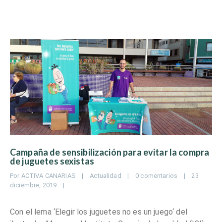
Campaña de sensibilización para evitar la compra
de juguetes sexistas
Por 
ACTIVA CANARIAS
|
Actualidad
|
0 comentarios
|
23 
diciembre, 2019    
|
Con el lema ‘Elegir los juguetes no es un juego‘ del