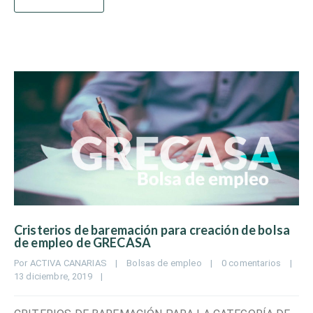
Cristerios de baremación para creación de bolsa
de empleo de GRECASA
Por 
ACTIVA CANARIAS
|
Bolsas de empleo
|
0 comentarios
|
13 diciembre, 2019    
|