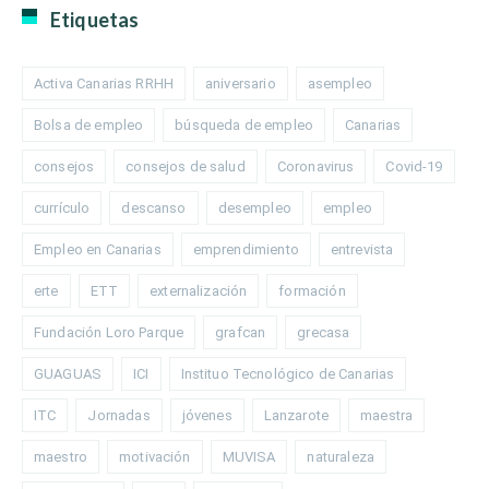
Etiquetas
Activa Canarias RRHH
aniversario
asempleo
Bolsa de empleo
búsqueda de empleo
Canarias
consejos
consejos de salud
Coronavirus
Covid-19
currículo
descanso
desempleo
empleo
Empleo en Canarias
emprendimiento
entrevista
erte
ETT
externalización
formación
Fundación Loro Parque
grafcan
grecasa
GUAGUAS
ICI
Instituo Tecnológico de Canarias
ITC
Jornadas
jóvenes
Lanzarote
maestra
maestro
motivación
MUVISA
naturaleza