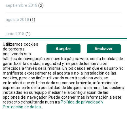
septiembre 2018
(2)
agosto 2018
(1)
junio 2018
(1)
Utilizamos cookies
mayo 2018
(1)
Aceptar
Rechazar
de terceros,
analizando sus
hábitos de navegación en nuestra página web, con la finalidad de
abril 2018
(1)
garantizar la calidad, seguridad y mejora de los servicios
ofrecidos a través de la misma. En los casos en que el usuario no
manifieste expresamente si acepta o no la instalación de las
marzo 2018
(2)
cookies, pero continúe utilizando nuestra página web, se
entenderá que éste ha dado su consentimiento, informándole
expresamente de la posibilidad de bloquear o eliminar las cookies
febrero 2018
(3)
instaladas en su equipo mediante la configuración de las
opciones del navegador. Puede obtener más información a este
respecto consultando nuestra
Política de privacidad y
enero 2018
(2)
Protección de datos
.
diciembre 2017
(1)