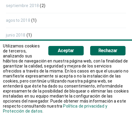
septiembre 2018
(2)
agosto 2018
(1)
junio 2018
(1)
Utilizamos cookies
mayo 2018
(1)
Aceptar
Rechazar
de terceros,
analizando sus
hábitos de navegación en nuestra página web, con la finalidad de
abril 2018
(1)
garantizar la calidad, seguridad y mejora de los servicios
ofrecidos a través de la misma. En los casos en que el usuario no
manifieste expresamente si acepta o no la instalación de las
marzo 2018
(2)
cookies, pero continúe utilizando nuestra página web, se
entenderá que éste ha dado su consentimiento, informándole
expresamente de la posibilidad de bloquear o eliminar las cookies
febrero 2018
(3)
instaladas en su equipo mediante la configuración de las
opciones del navegador. Puede obtener más información a este
respecto consultando nuestra
Política de privacidad y
enero 2018
(2)
Protección de datos
.
diciembre 2017
(1)