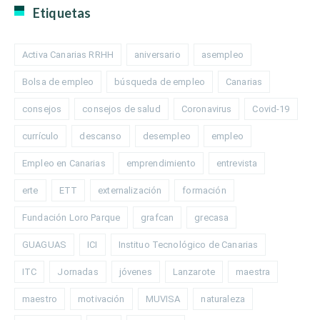
Etiquetas
Activa Canarias RRHH
aniversario
asempleo
Bolsa de empleo
búsqueda de empleo
Canarias
consejos
consejos de salud
Coronavirus
Covid-19
currículo
descanso
desempleo
empleo
Empleo en Canarias
emprendimiento
entrevista
erte
ETT
externalización
formación
Fundación Loro Parque
grafcan
grecasa
GUAGUAS
ICI
Instituo Tecnológico de Canarias
ITC
Jornadas
jóvenes
Lanzarote
maestra
maestro
motivación
MUVISA
naturaleza