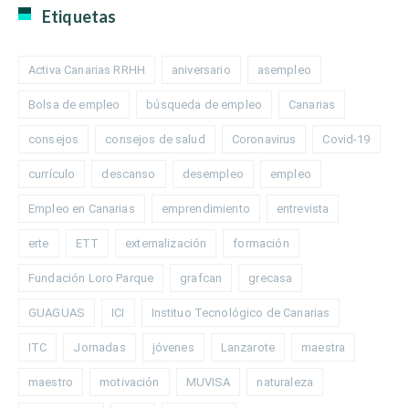
Etiquetas
Activa Canarias RRHH
aniversario
asempleo
Bolsa de empleo
búsqueda de empleo
Canarias
consejos
consejos de salud
Coronavirus
Covid-19
currículo
descanso
desempleo
empleo
Empleo en Canarias
emprendimiento
entrevista
erte
ETT
externalización
formación
Fundación Loro Parque
grafcan
grecasa
GUAGUAS
ICI
Instituo Tecnológico de Canarias
ITC
Jornadas
jóvenes
Lanzarote
maestra
maestro
motivación
MUVISA
naturaleza