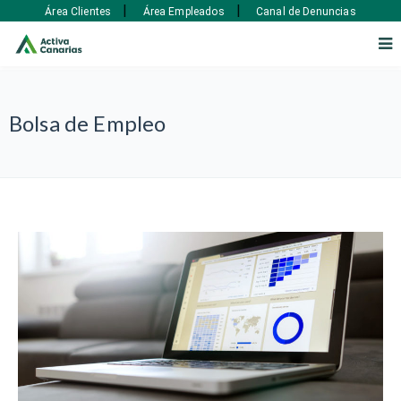
|
|
Área Clientes
Área Empleados
Canal de Denuncias
Bolsa de Empleo