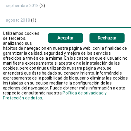
septiembre 2018
(2)
agosto 2018
(1)
Utilizamos cookies
junio 2018
(1)
Aceptar
Rechazar
de terceros,
analizando sus
hábitos de navegación en nuestra página web, con la finalidad de
mayo 2018
(1)
garantizar la calidad, seguridad y mejora de los servicios
ofrecidos a través de la misma. En los casos en que el usuario no
manifieste expresamente si acepta o no la instalación de las
abril 2018
(1)
cookies, pero continúe utilizando nuestra página web, se
entenderá que éste ha dado su consentimiento, informándole
expresamente de la posibilidad de bloquear o eliminar las cookies
marzo 2018
(2)
instaladas en su equipo mediante la configuración de las
opciones del navegador. Puede obtener más información a este
respecto consultando nuestra
Política de privacidad y
febrero 2018
(3)
Protección de datos
.
enero 2018
(2)
diciembre 2017
(1)