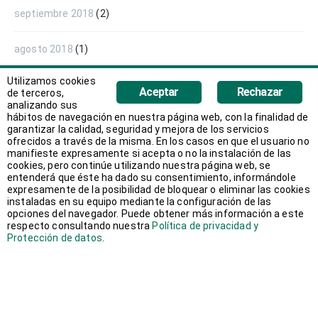
septiembre 2018
(2)
agosto 2018
(1)
Utilizamos cookies
junio 2018
(1)
Aceptar
Rechazar
de terceros,
analizando sus
hábitos de navegación en nuestra página web, con la finalidad de
mayo 2018
(1)
garantizar la calidad, seguridad y mejora de los servicios
ofrecidos a través de la misma. En los casos en que el usuario no
manifieste expresamente si acepta o no la instalación de las
abril 2018
(1)
cookies, pero continúe utilizando nuestra página web, se
entenderá que éste ha dado su consentimiento, informándole
expresamente de la posibilidad de bloquear o eliminar las cookies
marzo 2018
(2)
instaladas en su equipo mediante la configuración de las
opciones del navegador. Puede obtener más información a este
respecto consultando nuestra
Política de privacidad y
febrero 2018
(3)
Protección de datos
.
enero 2018
(2)
diciembre 2017
(1)