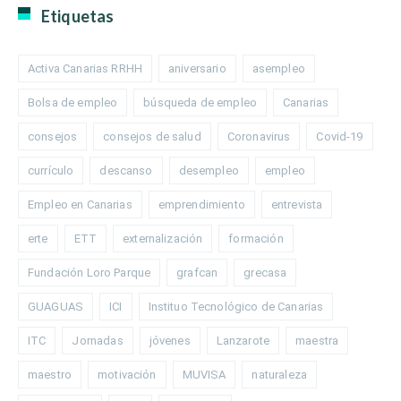
Etiquetas
Activa Canarias RRHH
aniversario
asempleo
Bolsa de empleo
búsqueda de empleo
Canarias
consejos
consejos de salud
Coronavirus
Covid-19
currículo
descanso
desempleo
empleo
Empleo en Canarias
emprendimiento
entrevista
erte
ETT
externalización
formación
Fundación Loro Parque
grafcan
grecasa
GUAGUAS
ICI
Instituo Tecnológico de Canarias
ITC
Jornadas
jóvenes
Lanzarote
maestra
maestro
motivación
MUVISA
naturaleza