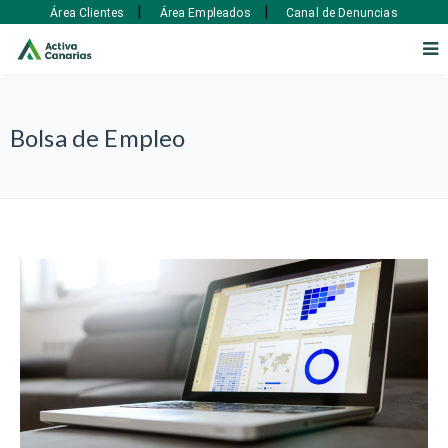
|
|
Área Clientes
Área Empleados
Canal de Denuncias
Bolsa de Empleo