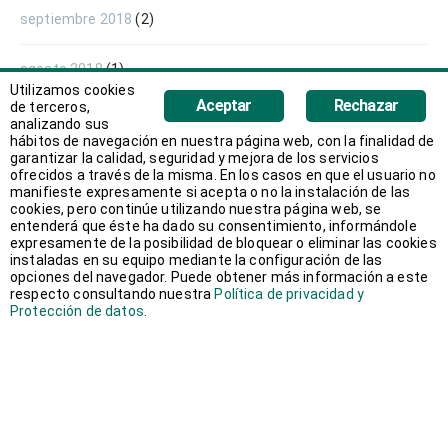
septiembre 2018
(2)
agosto 2018
(1)
Utilizamos cookies
Aceptar
Rechazar
de terceros,
junio 2018
(1)
analizando sus
hábitos de navegación en nuestra página web, con la finalidad de
garantizar la calidad, seguridad y mejora de los servicios
mayo 2018
(1)
ofrecidos a través de la misma. En los casos en que el usuario no
manifieste expresamente si acepta o no la instalación de las
cookies, pero continúe utilizando nuestra página web, se
abril 2018
(1)
entenderá que éste ha dado su consentimiento, informándole
expresamente de la posibilidad de bloquear o eliminar las cookies
instaladas en su equipo mediante la configuración de las
marzo 2018
(2)
opciones del navegador. Puede obtener más información a este
respecto consultando nuestra
Política de privacidad y
Protección de datos
.
febrero 2018
(3)
enero 2018
(2)
diciembre 2017
(1)