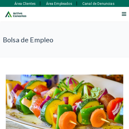
|
|
Área Clientes
Área Empleados
Canal de Denuncias
Bolsa de Empleo