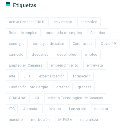
Etiquetas
Activa Canarias RRHH
aniversario
asempleo
Bolsa de empleo
búsqueda de empleo
Canarias
consejos
consejos de salud
Coronavirus
Covid-19
currículo
descanso
desempleo
empleo
Empleo en Canarias
emprendimiento
entrevista
erte
ETT
externalización
formación
Fundación Loro Parque
grafcan
grecasa
GUAGUAS
ICI
Instituo Tecnológico de Canarias
ITC
Jornadas
jóvenes
Lanzarote
maestra
maestro
motivación
MUVISA
naturaleza