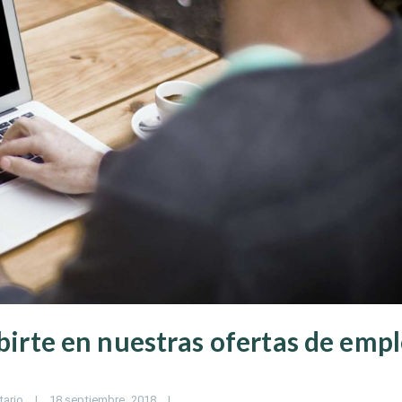
ibirte en nuestras ofertas de emp
tario
|
18 septiembre, 2018    
|