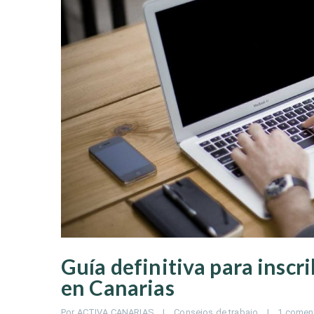
Guía definitiva para inscr
en Canarias
Por 
ACTIVA CANARIAS
|
Consejos de trabajo
|
1 comen