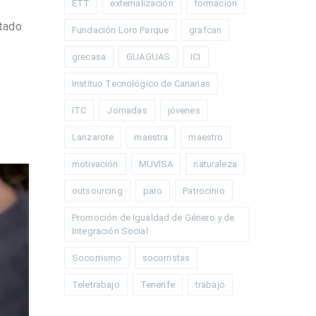
ETT
externalización
formación
stado
Fundación Loro Parque
grafcan
grecasa
GUAGUAS
ICI
Instituo Tecnológico de Canarias
ITC
Jornadas
jóvenes
Lanzarote
maestra
maestro
motivación
MUVISA
naturaleza
outsourcing
paro
Patrocinio
Promoción de Igualdad de Género y de
Integración Social
Socorrismo
socorristas
Teletrabajo
Tenerife
trabajo