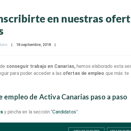
nscribirte en nuestras ofer
s
tario
|
18 septiembre, 2018    
|
 de
conseguir trabajo en Canarias,
hemos elaborado esta sen
eguir para poder acceder a las
ofertas de empleo
que más te
de empleo de Activa Canarias paso a paso
es
y pincha en la sección “
Candidatos
”.