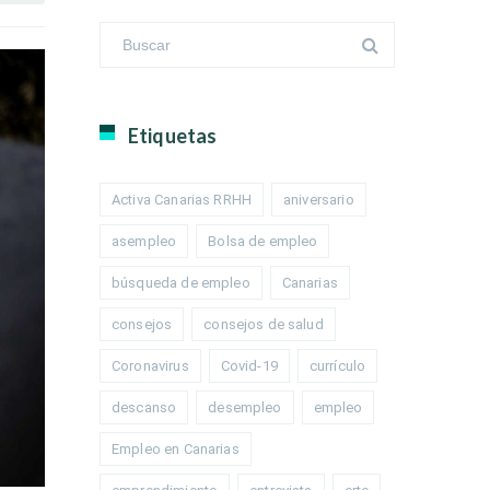
Etiquetas
Activa Canarias RRHH
aniversario
asempleo
Bolsa de empleo
búsqueda de empleo
Canarias
consejos
consejos de salud
Coronavirus
Covid-19
currículo
descanso
desempleo
empleo
Empleo en Canarias