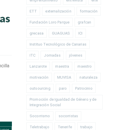
emprendimiento
entrevista
erte
ETT
externalización
formación
tas
Fundación Loro Parque
grafcan
grecasa
GUAGUAS
ICI
Instituo Tecnológico de Canarias
ITC
Jornadas
jóvenes
cilla
Lanzarote
maestra
maestro
motivación
MUVISA
naturaleza
outsourcing
paro
Patrocinio
Promoción de Igualdad de Género y de
Integración Social
Socorrismo
socorristas
Teletrabajo
Tenerife
trabajo