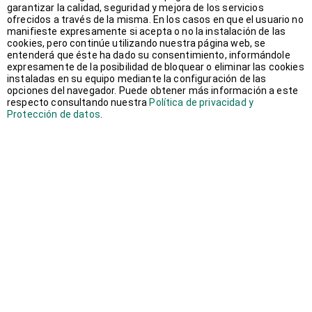
garantizar la calidad, seguridad y mejora de los servicios
julio 2014
(1)
ofrecidos a través de la misma. En los casos en que el usuario no
manifieste expresamente si acepta o no la instalación de las
cookies, pero continúe utilizando nuestra página web, se
junio 2014
(1)
entenderá que éste ha dado su consentimiento, informándole
expresamente de la posibilidad de bloquear o eliminar las cookies
instaladas en su equipo mediante la configuración de las
mayo 2014
(2)
opciones del navegador. Puede obtener más información a este
respecto consultando nuestra
Política de privacidad y
Protección de datos
.
enero 2014
(1)
octubre 2013
(1)
septiembre 2013
(3)