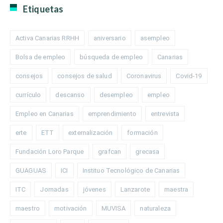
Etiquetas
Activa Canarias RRHH
aniversario
asempleo
Bolsa de empleo
búsqueda de empleo
Canarias
consejos
consejos de salud
Coronavirus
Covid-19
currículo
descanso
desempleo
empleo
Empleo en Canarias
emprendimiento
entrevista
erte
ETT
externalización
formación
Fundación Loro Parque
grafcan
grecasa
GUAGUAS
ICI
Instituo Tecnológico de Canarias
ITC
Jornadas
jóvenes
Lanzarote
maestra
maestro
motivación
MUVISA
naturaleza