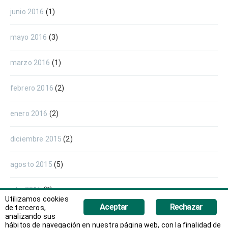
junio 2016
(1)
mayo 2016
(3)
marzo 2016
(1)
febrero 2016
(2)
enero 2016
(2)
diciembre 2015
(2)
agosto 2015
(5)
julio 2015
(3)
Utilizamos cookies
Aceptar
Rechazar
de terceros,
octubre 2014
(1)
analizando sus
hábitos de navegación en nuestra página web, con la finalidad de