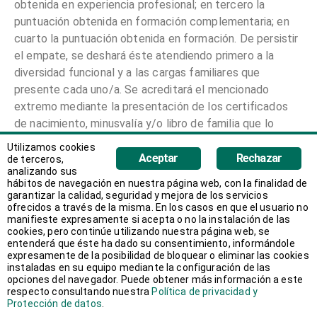
obtenida en experiencia profesional; en tercero la
puntuación obtenida en formación complementaria; en
cuarto la puntuación obtenida en formación. De persistir
el empate, se deshará éste atendiendo primero a la
diversidad funcional y a las cargas familiares que
presente cada uno/a. Se acreditará el mencionado
extremo mediante la presentación de los certificados
de nacimiento, minusvalía y/o libro de familia que lo
justifiquen
Utilizamos cookies
Aceptar
Rechazar
de terceros,
analizando sus
Las personas aspirantes serán llamadas según el orden
hábitos de navegación en nuestra página web, con la finalidad de
del listado anterior.
garantizar la calidad, seguridad y mejora de los servicios
ofrecidos a través de la misma. En los casos en que el usuario no
manifieste expresamente si acepta o no la instalación de las
El listado servirá, además como lista de reserva para la
cookies, pero continúe utilizando nuestra página web, se
cobertura del puesto, cuando acontezca cualquier
entenderá que éste ha dado su consentimiento, informándole
expresamente de la posibilidad de bloquear o eliminar las cookies
circunstancia que precise su cobertura temporal
instaladas en su equipo mediante la configuración de las
(suspensiones temporales del contrato, licencias,
opciones del navegador. Puede obtener más información a este
respecto consultando nuestra
Política de privacidad y
permisos, etc).
Protección de datos
.