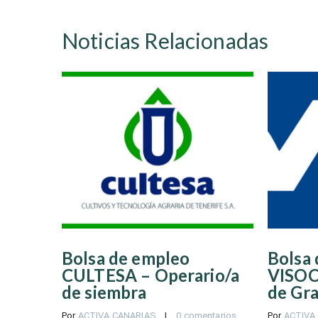
Noticias Relacionadas
Bolsa de empleo
Bolsa
CULTESA – Operario/a
VISOC
de siembra
de Gra
Por 
ACTIVA CANARIAS
    |    
0 comentarios
Por 
ACTIVA