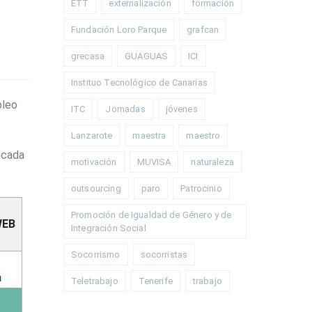
ETT
externalización
formación
Fundación Loro Parque
grafcan
grecasa
GUAGUAS
ICI
Instituo Tecnológico de Canarias
pleo
ITC
Jornadas
jóvenes
Lanzarote
maestra
maestro
 cada
motivación
MUVISA
naturaleza
outsourcing
paro
Patrocinio
Promoción de Igualdad de Género y de
WEB
Integración Social
Socorrismo
socorristas
a
Teletrabajo
Tenerife
trabajo