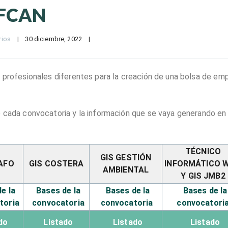
AFCAN
rios
|
30 diciembre, 2022    
|
 profesionales diferentes para la creación de una bolsa de em
e cada convocatoria y la información que se vaya generando en
TÉCNICO
GIS GESTIÓN
AFO
GIS COSTERA
INFORMÁTICO 
AMBIENTAL
Y GIS JMB2
e la
Bases de la
Bases de la
Bases de la
toria
convocatoria
convocatoria
convocatori
do
Listado
Listado
Listado