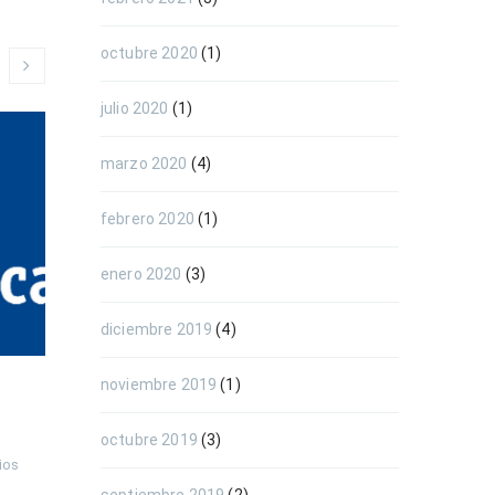
octubre 2020
(1)
julio 2020
(1)
marzo 2020
(4)
febrero 2020
(1)
enero 2020
(3)
diciembre 2019
(4)
noviembre 2019
(1)
Bolsa de Empleo
BOLSA 
ASISTA: Analista
Program
octubre 2019
(3)
ios
Por 
ACTIVA CANARIAS
    |    
0 comentarios
Por 
ACTIVA CAN