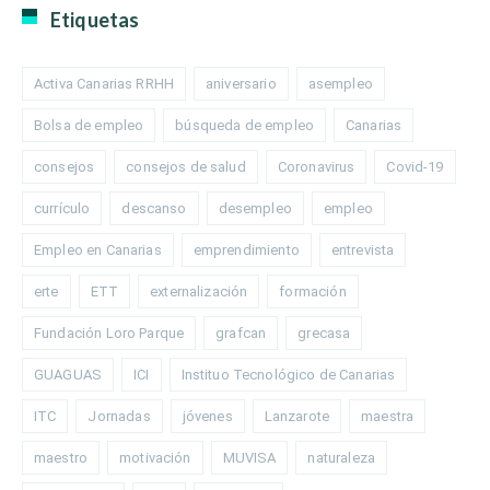
Etiquetas
Activa Canarias RRHH
aniversario
asempleo
Bolsa de empleo
búsqueda de empleo
Canarias
consejos
consejos de salud
Coronavirus
Covid-19
currículo
descanso
desempleo
empleo
Empleo en Canarias
emprendimiento
entrevista
erte
ETT
externalización
formación
Fundación Loro Parque
grafcan
grecasa
GUAGUAS
ICI
Instituo Tecnológico de Canarias
ITC
Jornadas
jóvenes
Lanzarote
maestra
maestro
motivación
MUVISA
naturaleza