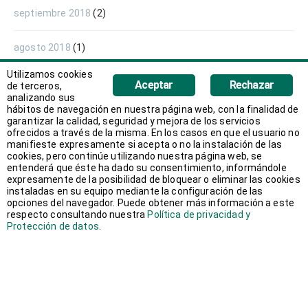
septiembre 2018
(2)
agosto 2018
(1)
Utilizamos cookies
junio 2018
(1)
Aceptar
Rechazar
de terceros,
analizando sus
hábitos de navegación en nuestra página web, con la finalidad de
mayo 2018
(1)
garantizar la calidad, seguridad y mejora de los servicios
ofrecidos a través de la misma. En los casos en que el usuario no
manifieste expresamente si acepta o no la instalación de las
abril 2018
(1)
cookies, pero continúe utilizando nuestra página web, se
entenderá que éste ha dado su consentimiento, informándole
expresamente de la posibilidad de bloquear o eliminar las cookies
marzo 2018
(2)
instaladas en su equipo mediante la configuración de las
opciones del navegador. Puede obtener más información a este
respecto consultando nuestra
Política de privacidad y
febrero 2018
(3)
Protección de datos
.
enero 2018
(2)
diciembre 2017
(1)