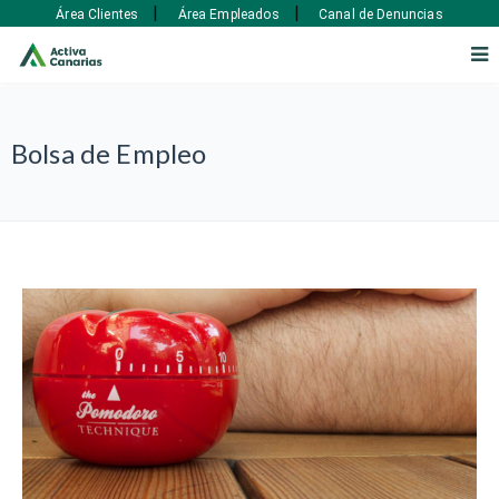
|
|
Área Clientes
Área Empleados
Canal de Denuncias
Bolsa de Empleo