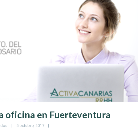
 oficina en Fuerteventura
ados
|
5 octubre, 2017    
|