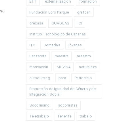
ETT
externalización
formación
 ya
Fundación Loro Parque
grafcan
grecasa
GUAGUAS
ICI
Instituo Tecnológico de Canarias
ITC
Jornadas
jóvenes
Lanzarote
maestra
maestro
motivación
MUVISA
naturaleza
outsourcing
paro
Patrocinio
Promoción de Igualdad de Género y de
Integración Social
Socorrismo
socorristas
Teletrabajo
Tenerife
trabajo