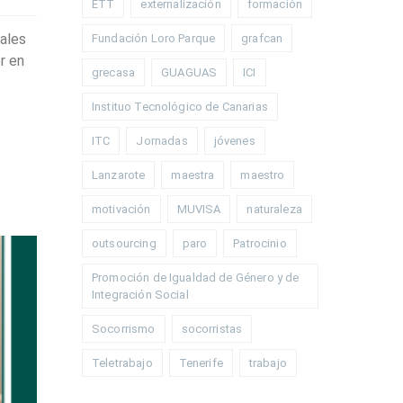
ETT
externalización
formación
cales
Fundación Loro Parque
grafcan
r en
grecasa
GUAGUAS
ICI
Instituo Tecnológico de Canarias
ITC
Jornadas
jóvenes
Lanzarote
maestra
maestro
motivación
MUVISA
naturaleza
outsourcing
paro
Patrocinio
Promoción de Igualdad de Género y de
Integración Social
Socorrismo
socorristas
Teletrabajo
Tenerife
trabajo