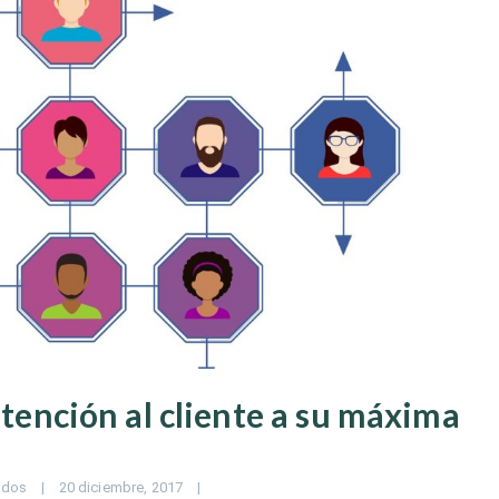
atención al cliente a su máxima
ados
|
20 diciembre, 2017    
|