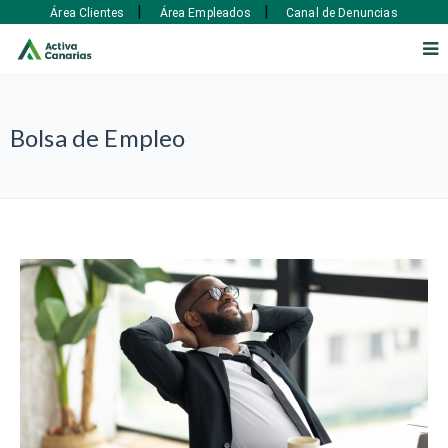
|
|
Área Clientes
Área Empleados
Canal de Denuncias
Bolsa de Empleo