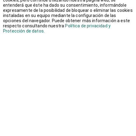
cookies, pero continúe utilizando nuestra página web, se
entenderá que éste ha dado su consentimiento, informándole
junio 2016
(1)
expresamente de la posibilidad de bloquear o eliminar las cookies
instaladas en su equipo mediante la configuración de las
opciones del navegador. Puede obtener más información a este
mayo 2016
(3)
respecto consultando nuestra
Política de privacidad y
Protección de datos
.
marzo 2016
(1)
febrero 2016
(2)
enero 2016
(2)
diciembre 2015
(2)
agosto 2015
(5)
julio 2015
(3)
octubre 2014
(1)