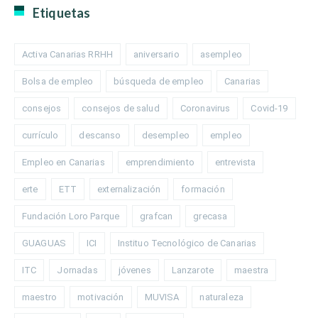
Etiquetas
Activa Canarias RRHH
aniversario
asempleo
Bolsa de empleo
búsqueda de empleo
Canarias
consejos
consejos de salud
Coronavirus
Covid-19
currículo
descanso
desempleo
empleo
Empleo en Canarias
emprendimiento
entrevista
erte
ETT
externalización
formación
Fundación Loro Parque
grafcan
grecasa
GUAGUAS
ICI
Instituo Tecnológico de Canarias
ITC
Jornadas
jóvenes
Lanzarote
maestra
maestro
motivación
MUVISA
naturaleza