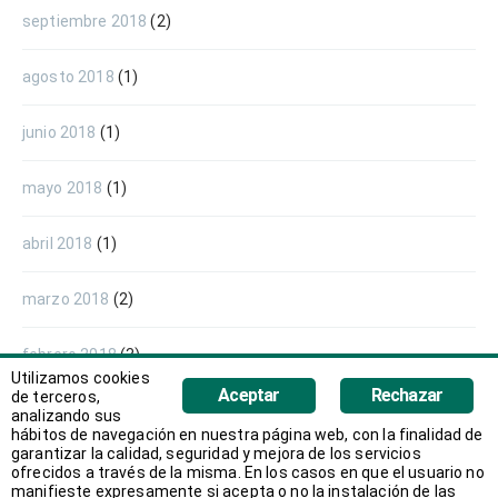
septiembre 2018
(2)
agosto 2018
(1)
junio 2018
(1)
mayo 2018
(1)
abril 2018
(1)
marzo 2018
(2)
febrero 2018
(3)
Utilizamos cookies
Aceptar
Rechazar
de terceros,
enero 2018
(2)
analizando sus
hábitos de navegación en nuestra página web, con la finalidad de
garantizar la calidad, seguridad y mejora de los servicios
diciembre 2017
(1)
ofrecidos a través de la misma. En los casos en que el usuario no
manifieste expresamente si acepta o no la instalación de las