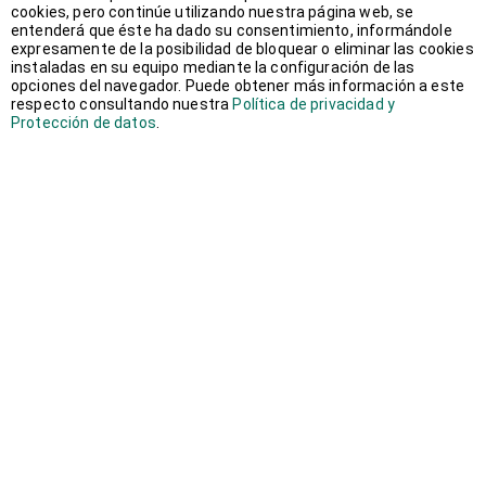
cookies, pero continúe utilizando nuestra página web, se
noviembre 2017
(2)
entenderá que éste ha dado su consentimiento, informándole
expresamente de la posibilidad de bloquear o eliminar las cookies
instaladas en su equipo mediante la configuración de las
octubre 2017
(1)
opciones del navegador. Puede obtener más información a este
respecto consultando nuestra
Política de privacidad y
Protección de datos
.
junio 2017
(9)
mayo 2017
(1)
febrero 2017
(1)
enero 2017
(2)
noviembre 2016
(1)
septiembre 2016
(1)
julio 2016
(2)