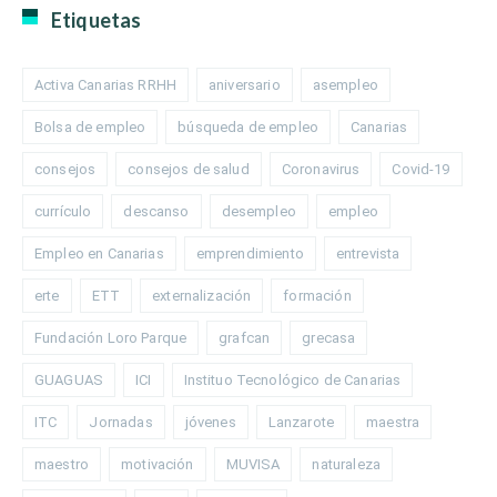
Etiquetas
Activa Canarias RRHH
aniversario
asempleo
Bolsa de empleo
búsqueda de empleo
Canarias
consejos
consejos de salud
Coronavirus
Covid-19
currículo
descanso
desempleo
empleo
Empleo en Canarias
emprendimiento
entrevista
erte
ETT
externalización
formación
Fundación Loro Parque
grafcan
grecasa
GUAGUAS
ICI
Instituo Tecnológico de Canarias
ITC
Jornadas
jóvenes
Lanzarote
maestra
maestro
motivación
MUVISA
naturaleza