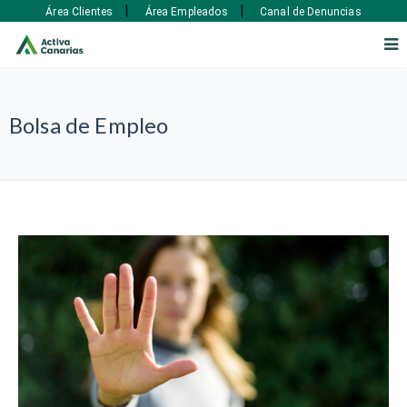
|
|
Área Clientes
Área Empleados
Canal de Denuncias
Bolsa de Empleo