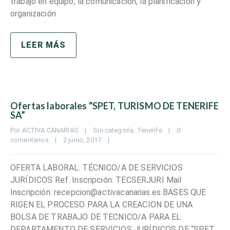
trabajo en equipo, la comunicación, la planificación y
organización
LEER MÁS
Ofertas laborales “SPET, TURISMO DE TENERIFE
SA”
Por 
ACTIVA CANARIAS
|
Sin categoría
, 
Tenerife
|
0 
comentarios
|
2 junio, 2017    
|
OFERTA LABORAL: TÉCNICO/A DE SERVICIOS
JURÍDICOS Ref. Inscripción: TECSERJURI Mail
Inscripción: recepcion@activacanarias.es BASES QUE
RIGEN EL PROCESO PARA LA CREACION DE UNA
BOLSA DE TRABAJO DE TECNICO/A PARA EL
DEPARTAMENTO DE SERVICIOS JURÍDICOS DE “SPET,