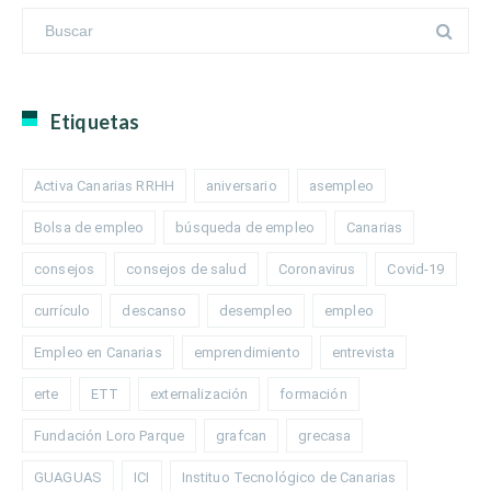
Etiquetas
Activa Canarias RRHH
aniversario
asempleo
Bolsa de empleo
búsqueda de empleo
Canarias
consejos
consejos de salud
Coronavirus
Covid-19
currículo
descanso
desempleo
empleo
Empleo en Canarias
emprendimiento
entrevista
erte
ETT
externalización
formación
Fundación Loro Parque
grafcan
grecasa
GUAGUAS
ICI
Instituo Tecnológico de Canarias