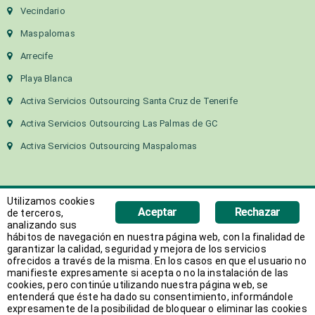
Vecindario
Maspalomas
Arrecife
Playa Blanca
Activa Servicios Outsourcing Santa Cruz de Tenerife
Activa Servicios Outsourcing Las Palmas de GC
Activa Servicios Outsourcing Maspalomas
Utilizamos cookies
Aceptar
Rechazar
de terceros,
analizando sus
hábitos de navegación en nuestra página web, con la finalidad de
Copyright 2018 Activa Canarias | Todos los derechos
garantizar la calidad, seguridad y mejora de los servicios
ofrecidos a través de la misma. En los casos en que el usuario no
reservados
manifieste expresamente si acepta o no la instalación de las
Web desarrollada por
AVANT
cookies, pero continúe utilizando nuestra página web, se
entenderá que éste ha dado su consentimiento, informándole
expresamente de la posibilidad de bloquear o eliminar las cookies