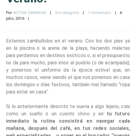
Por 
ACTIVA CANARIAS
|
Sin categoría
|
1 comentario
|
6 
julio, 2016    
|
Estamos zambullidos en el verano. Con los dos pies ya
en la piscina o la arena de la playa, haciendo maletas
para perdernos en destinos exóticos o, si el presupuesto
no da para mucho, para irnos al pueblo (o de acampada);
y ponernos el uniforme de la época estival que, en
muchos casos, viene siendo el que nos ponemos en casa
los domingos o días festivos, también mal llamado “ropa
para estar en casa”.
Si lo anteriormente descrito te suena a algo lejano, casi
como un sueño o un
cuento chino
y en
tu futuro
inmediato la rutina consistirá en navegar cada
mañana, después del café, en tus redes sociales,
web especializadas… o poner en el buscador “nuevas