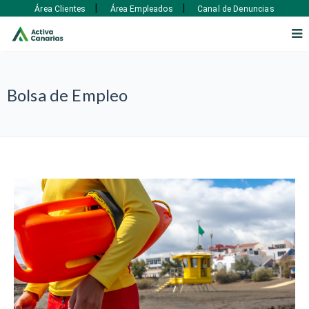
|
|
Área Clientes
Área Empleados
Canal de Denuncias
Bolsa de Empleo