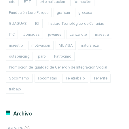
erte
ETT
externalización
formación
Fundación Loro Parque
grafcan
grecasa
GUAGUAS
ICI
Instituo Tecnológico de Canarias
ITC
Jornadas
jóvenes
Lanzarote
maestra
maestro
motivación
MUVISA
naturaleza
outsourcing
paro
Patrocinio
Promoción de Igualdad de Género y de Integración Social
Socorrismo
socorristas
Teletrabajo
Tenerife
trabajo
Archivo
julio 2026
(1)