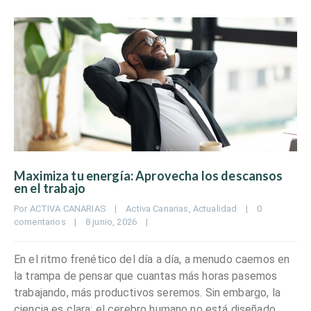
Maximiza tu energía: Aprovecha los descansos
en el trabajo
Por 
ACTIVA CANARIAS
|
Activa Canarias
, 
Actualidad
|
0 
comentarios
|
8 junio, 2026    
|
En el ritmo frenético del día a día, a menudo caemos en
la trampa de pensar que cuantas más horas pasemos
trabajando, más productivos seremos. Sin embargo, la
ciencia es clara: el cerebro humano no está diseñado