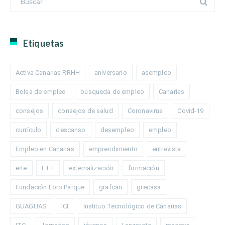
Etiquetas
Activa Canarias RRHH
aniversario
asempleo
Bolsa de empleo
búsqueda de empleo
Canarias
consejos
consejos de salud
Coronavirus
Covid-19
currículo
descanso
desempleo
empleo
Empleo en Canarias
emprendimiento
entrevista
erte
ETT
externalización
formación
Fundación Loro Parque
grafcan
grecasa
GUAGUAS
ICI
Instituo Tecnológico de Canarias