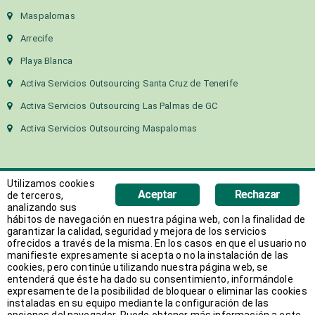
Maspalomas
Arrecife
Playa Blanca
Activa Servicios Outsourcing Santa Cruz de Tenerife
Activa Servicios Outsourcing Las Palmas de GC
Activa Servicios Outsourcing Maspalomas
Utilizamos cookies
Aceptar
Rechazar
de terceros,
analizando sus
hábitos de navegación en nuestra página web, con la finalidad de
Copyright 2018 Activa Canarias | Todos los derechos
garantizar la calidad, seguridad y mejora de los servicios
ofrecidos a través de la misma. En los casos en que el usuario no
reservados
manifieste expresamente si acepta o no la instalación de las
Web desarrollada por
AVANT
cookies, pero continúe utilizando nuestra página web, se
entenderá que éste ha dado su consentimiento, informándole
expresamente de la posibilidad de bloquear o eliminar las cookies
instaladas en su equipo mediante la configuración de las