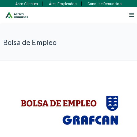
|
|
Área Clientes
Área Empleados
Canal de Denuncias
Bolsa de Empleo