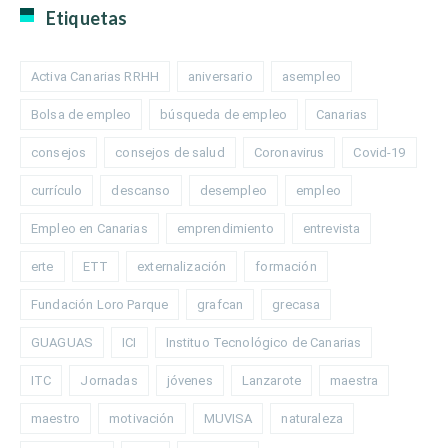
Etiquetas
Activa Canarias RRHH
aniversario
asempleo
Bolsa de empleo
búsqueda de empleo
Canarias
consejos
consejos de salud
Coronavirus
Covid-19
currículo
descanso
desempleo
empleo
Empleo en Canarias
emprendimiento
entrevista
erte
ETT
externalización
formación
Fundación Loro Parque
grafcan
grecasa
GUAGUAS
ICI
Instituo Tecnológico de Canarias
ITC
Jornadas
jóvenes
Lanzarote
maestra
maestro
motivación
MUVISA
naturaleza