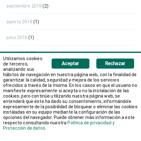
septiembre 2018
(2)
agosto 2018
(1)
junio 2018
(1)
mayo 2018
(1)
Utilizamos cookies
Aceptar
Rechazar
de terceros,
abril 2018
(1)
analizando sus
hábitos de navegación en nuestra página web, con la finalidad de
garantizar la calidad, seguridad y mejora de los servicios
marzo 2018
(2)
ofrecidos a través de la misma. En los casos en que el usuario no
manifieste expresamente si acepta o no la instalación de las
cookies, pero continúe utilizando nuestra página web, se
febrero 2018
(3)
entenderá que éste ha dado su consentimiento, informándole
expresamente de la posibilidad de bloquear o eliminar las cookies
instaladas en su equipo mediante la configuración de las
enero 2018
(2)
opciones del navegador. Puede obtener más información a este
respecto consultando nuestra
Política de privacidad y
Protección de datos
.
diciembre 2017
(1)