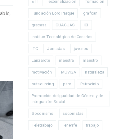
ETT
externalización
formación
able,
Fundación Loro Parque
grafcan
grecasa
GUAGUAS
ICI
n
Instituo Tecnológico de Canarias
ITC
Jornadas
jóvenes
Lanzarote
maestra
maestro
motivación
MUVISA
naturaleza
outsourcing
paro
Patrocinio
Promoción de Igualdad de Género y de
Integración Social
Socorrismo
socorristas
Teletrabajo
Tenerife
trabajo