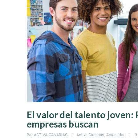
El valor del talento joven: 
empresas buscan
Por 
ACTIVA CANARIAS
|
Activa Canarias
, 
Actualidad
|
0