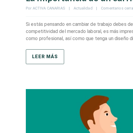
Por 
ACTIVA CANARIAS
|
Actualidad
|
Comentarios cerr
Si estás pensando en cambiar de trabajo debes de t
competitividad del mercado laboral, es más impre
como profesional, así como que tenga un diseño di
LEER MÁS