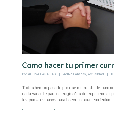
Como hacer tu primer curr
Por 
ACTIVA CANARIAS
|
Activa Canarias
, 
Actualidad
|
0
Todos hemos pasado por ese momento de pánico fre
cada vacante parece exigir años de experiencia que
los primeros pasos para hacer un buen currículum.