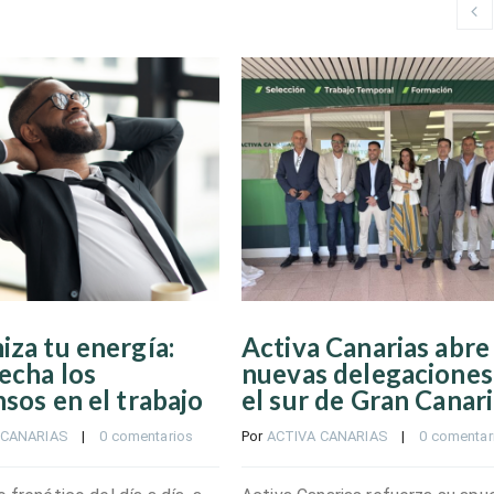
za tu energía:
Activa Canarias abre
echa los
nuevas delegaciones
sos en el trabajo
el sur de Gran Canar
 CANARIAS
    |    
0 comentarios
Por 
ACTIVA CANARIAS
    |    
0 comentar