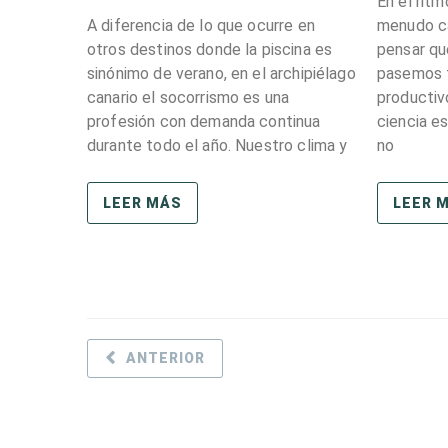
En el ritm
A diferencia de lo que ocurre en
menudo c
otros destinos donde la piscina es
pensar qu
sinónimo de verano, en el archipiélago
pasemos 
canario el socorrismo es una
productiv
profesión con demanda continua
ciencia e
durante todo el año. Nuestro clima y
no
LEER MÁS
LEER 
ANTERIOR