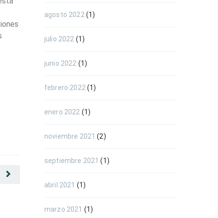
esta
Todos hemos
A menudo, al buscar empleo, el
momento de p
agosto 2022
(1)
ciones
profesional joven siente que la falta
en blanco, qui
s
de años en el currículum es una
empleo, pero
julio 2022
(1)
barrera insalvable, pero la realidad del
exigir años d
mercado laboral cuenta una historia
tienes. Aquí 
junio 2022
(1)
muy distinta. Las empresas actuales
LEER MÁS
febrero 2022
(1)
LEER MÁS
enero 2022
(1)
noviembre 2021
(2)
septiembre 2021
(1)
E
abril 2021
(1)
marzo 2021
(1)