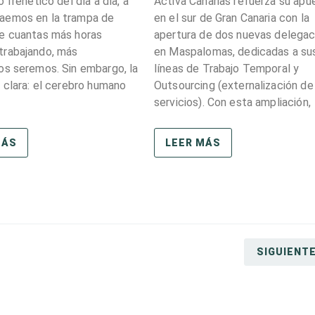
o frenético del día a día, a
Activa Canarias refuerza su apu
aemos en la trampa de
en el sur de Gran Canaria con la
e cuantas más horas
apertura de dos nuevas delega
trabajando, más
en Maspalomas, dedicadas a su
os seremos. Sin embargo, la
líneas de Trabajo Temporal y
s clara: el cerebro humano
Outsourcing (externalización de
servicios). Con esta ampliación,
MÁS
LEER MÁS
SIGUIENT