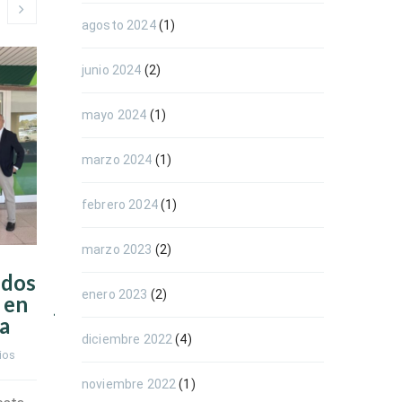
agosto 2024
(1)
junio 2024
(2)
mayo 2024
(1)
marzo 2024
(1)
febrero 2024
(1)
marzo 2023
(2)
 dos
El valor del talento
Como hac
enero 2023
(2)
 en
joven: Por qué eres la
currícul
ia
pieza clave que las
experien
diciembre 2022
(4)
empresas buscan
ios
Por 
ACTIVA CAN
Por 
ACTIVA CANARIAS
    |    
0 comentarios
noviembre 2022
(1)