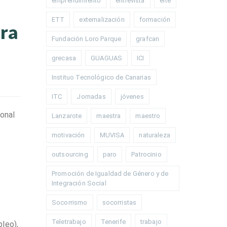
emprendimiento
entrevista
erte
ETT
externalización
formación
ura
Fundación Loro Parque
grafcan
grecasa
GUAGUAS
ICI
Instituo Tecnológico de Canarias
ITC
Jornadas
jóvenes
sonal
Lanzarote
maestra
maestro
motivación
MUVISA
naturaleza
outsourcing
paro
Patrocinio
Promoción de Igualdad de Género y de
Integración Social
Socorrismo
socorristas
Teletrabajo
Tenerife
trabajo
leo),