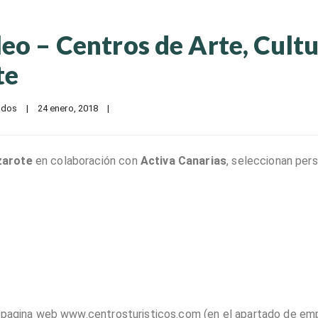
eo – Centros de Arte, Cult
te
ados
|
24 enero, 2018    
|
zarote
en colaboración con
Activa Canarias
, seleccionan per
a pagina web www.centrosturisticos.com (en el apartado de emp