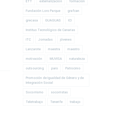
ETT
externalización
formación
Fundación Loro Parque
grafcan
grecasa
GUAGUAS
ICI
Instituo Tecnológico de Canarias
ITC
Jornadas
jóvenes
Lanzarote
maestra
maestro
motivación
MUVISA
naturaleza
outsourcing
paro
Patrocinio
Promoción de Igualdad de Género y de
Integración Social
Socorrismo
socorristas
Teletrabajo
Tenerife
trabajo