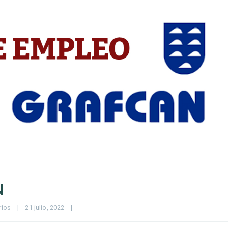
N
rios
|
21 julio, 2022    
|