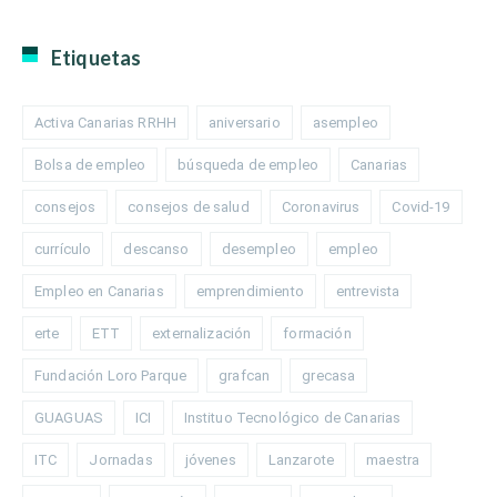
Etiquetas
Activa Canarias RRHH
aniversario
asempleo
Bolsa de empleo
búsqueda de empleo
Canarias
consejos
consejos de salud
Coronavirus
Covid-19
currículo
descanso
desempleo
empleo
Empleo en Canarias
emprendimiento
entrevista
erte
ETT
externalización
formación
Fundación Loro Parque
grafcan
grecasa
GUAGUAS
ICI
Instituo Tecnológico de Canarias
ITC
Jornadas
jóvenes
Lanzarote
maestra