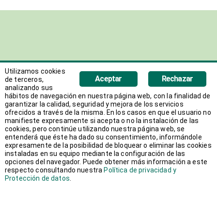
Utilizamos cookies
Aceptar
Rechazar
de terceros,
analizando sus
hábitos de navegación en nuestra página web, con la finalidad de
garantizar la calidad, seguridad y mejora de los servicios
ofrecidos a través de la misma. En los casos en que el usuario no
manifieste expresamente si acepta o no la instalación de las
cookies, pero continúe utilizando nuestra página web, se
entenderá que éste ha dado su consentimiento, informándole
Grupo Activa Canarias
comenzó su actividad en el sector
expresamente de la posibilidad de bloquear o eliminar las cookies
instaladas en su equipo mediante la configuración de las
de los Recursos Humanos en el año 1996. El conocimiento
opciones del navegador. Puede obtener más información a este
y experiencia adquirida nos ha convertido en una de las
respecto consultando nuestra
Política de privacidad y
Protección de datos
.
principales empresas de Canarias en el sector con más de
300 clientes en todo el territorio canario.