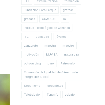
ETT
externalización
formación
Fundación Loro Parque
grafcan
grecasa
GUAGUAS
ICI
Instituo Tecnológico de Canarias
ITC
Jornadas
jóvenes
Lanzarote
maestra
maestro
motivación
MUVISA
naturaleza
outsourcing
paro
Patrocinio
Promoción de Igualdad de Género y de
Integración Social
Socorrismo
socorristas
Teletrabajo
Tenerife
trabajo