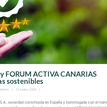
 y FORUM ACTIVA CANARIAS
s sostenibles
tarios
|
12 enero, 2023    
|
.A., sociedad constituida en España y homologada con el núm