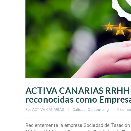
ACTIVA CANARIAS RRHH
reconocidas como Empresa
Por 
ACTIVA CANARIAS
|
Calidad
, 
Outsourcing
|
0 comen
Recientemente la empresa Sociedad de Tasación S