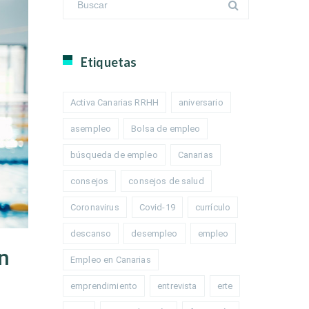
Etiquetas
Activa Canarias RRHH
aniversario
asempleo
Bolsa de empleo
búsqueda de empleo
Canarias
consejos
consejos de salud
Coronavirus
Covid-19
currículo
descanso
desempleo
empleo
n
Empleo en Canarias
emprendimiento
entrevista
erte