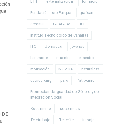
ETT
externalización
formación
pción
que
Fundación Loro Parque
grafcan
grecasa
GUAGUAS
ICI
Instituo Tecnológico de Canarias
ITC
Jornadas
jóvenes
Lanzarote
maestra
maestro
motivación
MUVISA
naturaleza
outsourcing
paro
Patrocinio
Promoción de Igualdad de Género y de
Integración Social
Socorrismo
socorristas
O DE
Teletrabajo
Tenerife
trabajo
s