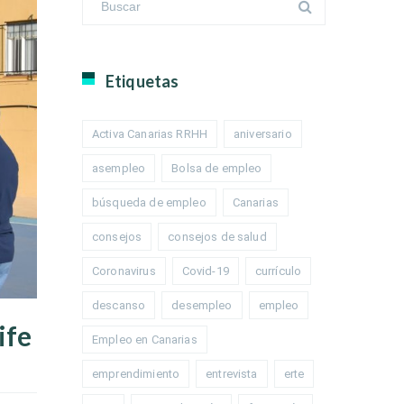
Etiquetas
Activa Canarias RRHH
aniversario
asempleo
Bolsa de empleo
búsqueda de empleo
Canarias
consejos
consejos de salud
Coronavirus
Covid-19
currículo
descanso
desempleo
empleo
ife
Empleo en Canarias
emprendimiento
entrevista
erte