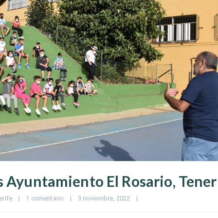
s Ayuntamiento El Rosario, Tener
erife
|
1 comentario
|
3 noviembre, 2022    
|