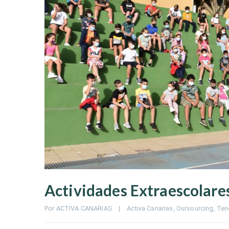
Actividades Extraescolare
Por 
ACTIVA CANARIAS
|
Activa Canarias
, 
Oursourcing
, 
Ten