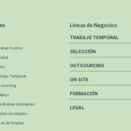
es
Líneas de Negocios
TRABAJO TEMPORAL
iénes Somos
SELECCIÓN
lidad
OUTSOURCING
ios
abajo Temporal
ON SITE
tsourcing
FORMACIÓN
datos
as/Bolsas de Empleo
LEGAL
ertas de empleo
lsa de Empleo