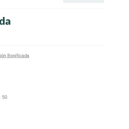
ada
ión Bonificada
.
1 50.