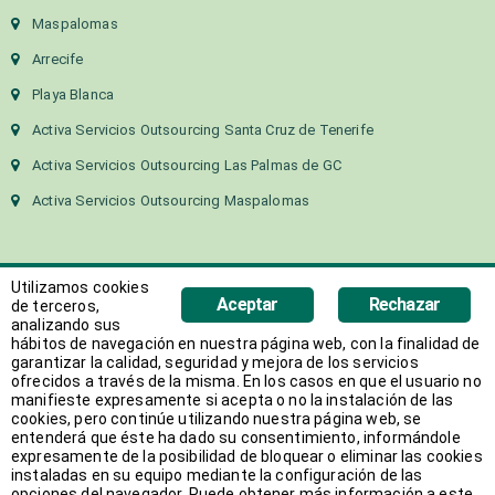
Maspalomas
Arrecife
Playa Blanca
Activa Servicios Outsourcing Santa Cruz de Tenerife
Activa Servicios Outsourcing Las Palmas de GC
Activa Servicios Outsourcing Maspalomas
Utilizamos cookies
Aceptar
Rechazar
de terceros,
analizando sus
hábitos de navegación en nuestra página web, con la finalidad de
Copyright 2018 Activa Canarias | Todos los derechos
garantizar la calidad, seguridad y mejora de los servicios
ofrecidos a través de la misma. En los casos en que el usuario no
reservados
manifieste expresamente si acepta o no la instalación de las
Web desarrollada por
AVANT
cookies, pero continúe utilizando nuestra página web, se
entenderá que éste ha dado su consentimiento, informándole
expresamente de la posibilidad de bloquear o eliminar las cookies
instaladas en su equipo mediante la configuración de las
opciones del navegador. Puede obtener más información a este