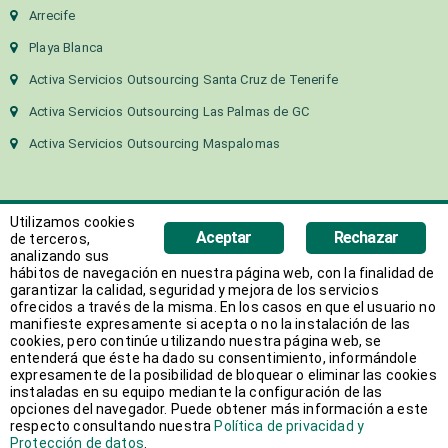
Arrecife
Playa Blanca
Activa Servicios Outsourcing Santa Cruz de Tenerife
Activa Servicios Outsourcing Las Palmas de GC
Activa Servicios Outsourcing Maspalomas
Utilizamos cookies
Aceptar
Rechazar
de terceros,
analizando sus
hábitos de navegación en nuestra página web, con la finalidad de
Copyright 2018 Activa Canarias | Todos los derechos
garantizar la calidad, seguridad y mejora de los servicios
ofrecidos a través de la misma. En los casos en que el usuario no
reservados
manifieste expresamente si acepta o no la instalación de las
Web desarrollada por
AVANT
cookies, pero continúe utilizando nuestra página web, se
entenderá que éste ha dado su consentimiento, informándole
expresamente de la posibilidad de bloquear o eliminar las cookies
instaladas en su equipo mediante la configuración de las
opciones del navegador. Puede obtener más información a este
respecto consultando nuestra
Política de privacidad y
Protección de datos
.