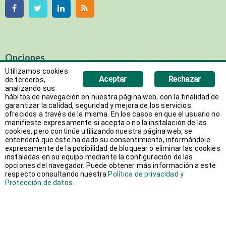
Opciones
Utilizamos cookies
Aceptar
Rechazar
de terceros,
Activa
analizando sus
hábitos de navegación en nuestra página web, con la finalidad de
Quiénes Somos
garantizar la calidad, seguridad y mejora de los servicios
Calidad
ofrecidos a través de la misma. En los casos en que el usuario no
manifieste expresamente si acepta o no la instalación de las
Servicios
cookies, pero continúe utilizando nuestra página web, se
entenderá que éste ha dado su consentimiento, informándole
Trabajo Temporal
expresamente de la posibilidad de bloquear o eliminar las cookies
instaladas en su equipo mediante la configuración de las
Outsourcing
opciones del navegador. Puede obtener más información a este
respecto consultando nuestra
Política de privacidad y
Candidatos
Protección de datos
.
Ofertas/Bolsas de Empleo
Ofertas de empleo