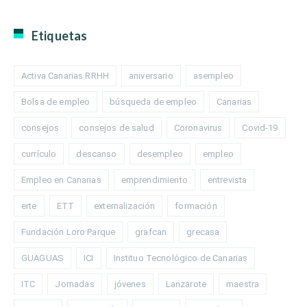
Etiquetas
Activa Canarias RRHH
aniversario
asempleo
Bolsa de empleo
búsqueda de empleo
Canarias
consejos
consejos de salud
Coronavirus
Covid-19
currículo
descanso
desempleo
empleo
Empleo en Canarias
emprendimiento
entrevista
erte
ETT
externalización
formación
Fundación Loro Parque
grafcan
grecasa
GUAGUAS
ICI
Instituo Tecnológico de Canarias
ITC
Jornadas
jóvenes
Lanzarote
maestra