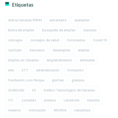
Etiquetas
Activa Canarias RRHH
aniversario
asempleo
Bolsa de empleo
búsqueda de empleo
Canarias
consejos
consejos de salud
Coronavirus
Covid-19
currículo
descanso
desempleo
empleo
Empleo en Canarias
emprendimiento
entrevista
erte
ETT
externalización
formación
Fundación Loro Parque
grafcan
grecasa
GUAGUAS
ICI
Instituo Tecnológico de Canarias
ITC
Jornadas
jóvenes
Lanzarote
maestra
maestro
motivación
MUVISA
naturaleza