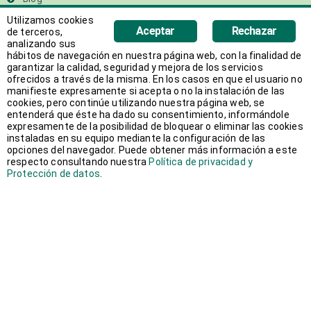
Utilizamos cookies
Contacto
Aceptar
Rechazar
de terceros,
Acceso Formación PRL
analizando sus
hábitos de navegación en nuestra página web, con la finalidad de
garantizar la calidad, seguridad y mejora de los servicios
ofrecidos a través de la misma. En los casos en que el usuario no
manifieste expresamente si acepta o no la instalación de las
Líneas de Negocios
cookies, pero continúe utilizando nuestra página web, se
entenderá que éste ha dado su consentimiento, informándole
expresamente de la posibilidad de bloquear o eliminar las cookies
TRABAJO TEMPORAL
instaladas en su equipo mediante la configuración de las
opciones del navegador. Puede obtener más información a este
respecto consultando nuestra
Política de privacidad y
SELECCIÓN
Protección de datos
.
OUTSOURCING
ON SITE
FORMACIÓN
LEGAL