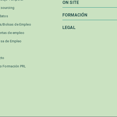
ON SITE
tsourcing
FORMACIÓN
datos
as/Bolsas de Empleo
LEGAL
ertas de empleo
lsa de Empleo
cto
o Formación PRL