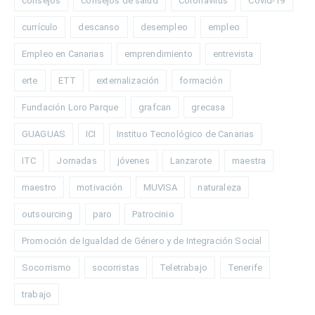
consejos
consejos de salud
Coronavirus
Covid-19
currículo
descanso
desempleo
empleo
Empleo en Canarias
emprendimiento
entrevista
erte
ETT
externalización
formación
Fundación Loro Parque
grafcan
grecasa
GUAGUAS
ICI
Instituo Tecnológico de Canarias
ITC
Jornadas
jóvenes
Lanzarote
maestra
maestro
motivación
MUVISA
naturaleza
outsourcing
paro
Patrocinio
Promoción de Igualdad de Género y de Integración Social
Socorrismo
socorristas
Teletrabajo
Tenerife
trabajo