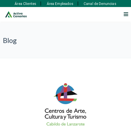
|
|
Área Clientes
Área Empleados
Canal de Denuncias
Blog