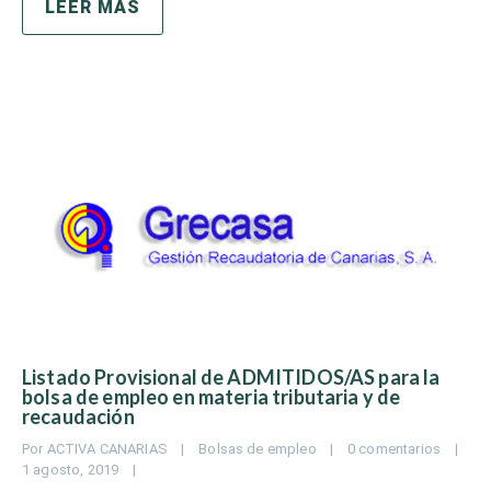
LEER MÁS
Listado Provisional de ADMITIDOS/AS para la
bolsa de empleo en materia tributaria y de
recaudación
Por 
ACTIVA CANARIAS
|
Bolsas de empleo
|
0 comentarios
|
1 agosto, 2019    
|