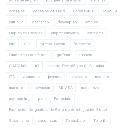
Bolsa de empleo
búsqueda de empleo
Canarias
consejos
consejos de salud
Coronavirus
Covid-19
currículo
descanso
desempleo
empleo
Empleo en Canarias
emprendimiento
entrevista
erte
ETT
externalización
formación
Fundación Loro Parque
grafcan
grecasa
GUAGUAS
ICI
Instituo Tecnológico de Canarias
ITC
Jornadas
jóvenes
Lanzarote
maestra
maestro
motivación
MUVISA
naturaleza
outsourcing
paro
Patrocinio
Promoción de Igualdad de Género y de Integración Social
Socorrismo
socorristas
Teletrabajo
Tenerife