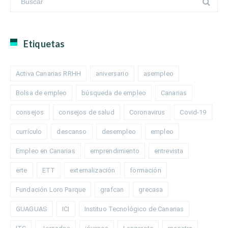
Etiquetas
Activa Canarias RRHH
aniversario
asempleo
Bolsa de empleo
búsqueda de empleo
Canarias
consejos
consejos de salud
Coronavirus
Covid-19
currículo
descanso
desempleo
empleo
Empleo en Canarias
emprendimiento
entrevista
erte
ETT
externalización
formación
Fundación Loro Parque
grafcan
grecasa
GUAGUAS
ICI
Instituo Tecnológico de Canarias