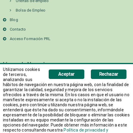
Ofertas de empleo
Bolsa de Empleo
Blog
Contacto
Acceso Formación PRL
Líneas de Negocios
Utilizamos cookies
Aceptar
Rechazar
de terceros,
TRABAJO TEMPORAL
analizando sus
hábitos de navegación en nuestra página web, con la finalidad de
garantizar la calidad, seguridad y mejora de los servicios
SELECCIÓN
ofrecidos a través de la misma. En los casos en que el usuario no
manifieste expresamente si acepta o no la instalación de las
OUTSOURCING
cookies, pero continúe utilizando nuestra página web, se
entenderá que éste ha dado su consentimiento, informándole
expresamente de la posibilidad de bloquear o eliminar las cookies
ON SITE
instaladas en su equipo mediante la configuración de las
opciones del navegador. Puede obtener más información a este
respecto consultando nuestra
Política de privacidad y